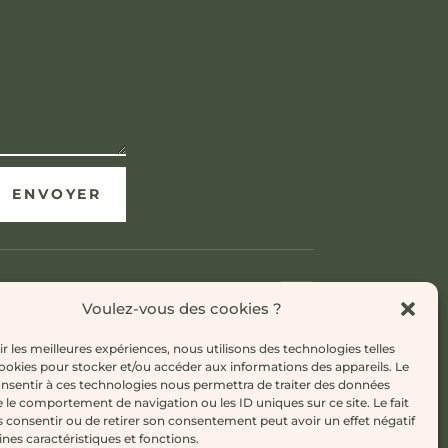
ENVOYER

Voulez-vous des cookies ?
Pour m'écrire
ir les meilleures expériences, nous utilisons des technologies telles
cookies pour stocker et/ou accéder aux informations des appareils. Le
contact@tessigraphes.com
onsentir à ces technologies nous permettra de traiter des données
e le comportement de navigation ou les ID uniques sur ce site. Le fait
s consentir ou de retirer son consentement peut avoir un effet négatif
ines caractéristiques et fonctions.