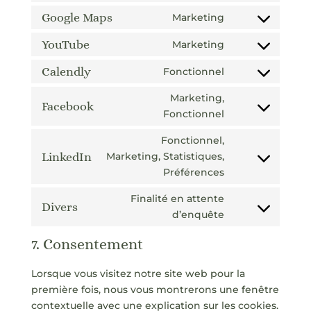
service
(elegant-
to
Google Maps
Marketing
google-
themes)
Consent
service
fonts
to
YouTube
Marketing
google-
Consent
service
recaptcha
to
Calendly
Fonctionnel
google-
Consent
service
maps
to
Marketing,
youtube
Facebook
service
Consent
Fonctionnel
calendly
to
Fonctionnel,
service
LinkedIn
Marketing, Statistiques,
facebook
Consent
Préférences
to
service
Finalité en attente
Divers
linkedin
Consent
d’enquête
to
7. Consentement
service
divers
Lorsque vous visitez notre site web pour la
première fois, nous vous montrerons une fenêtre
contextuelle avec une explication sur les cookies.