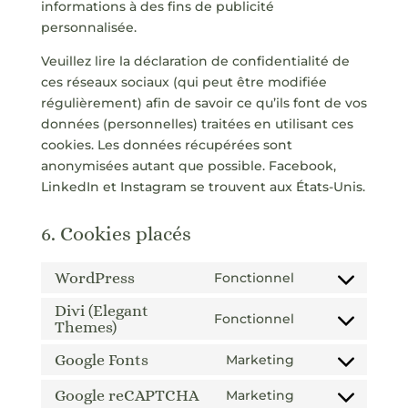
informations à des fins de publicité
personnalisée.
Veuillez lire la déclaration de confidentialité de
ces réseaux sociaux (qui peut être modifiée
régulièrement) afin de savoir ce qu’ils font de vos
données (personnelles) traitées en utilisant ces
cookies. Les données récupérées sont
anonymisées autant que possible. Facebook,
LinkedIn et Instagram se trouvent aux États-Unis.
6. Cookies placés
WordPress
Fonctionnel
Consent
to
Divi (Elegant
Fonctionnel
Themes)
Consent
service
to
wordpress
Google Fonts
Marketing
Consent
service
to
divi-
Google reCAPTCHA
Marketing
Consent